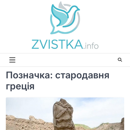
Перейти
до
вмісту
Позначка:
стародавня
греція