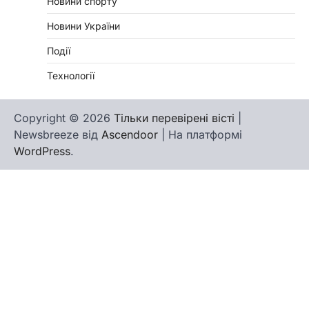
Новини спорту
Новини України
Події
Технології
Copyright © 2026
Тільки перевірені вісті
|
Newsbreeze від
Ascendoor
| На платформі
WordPress
.