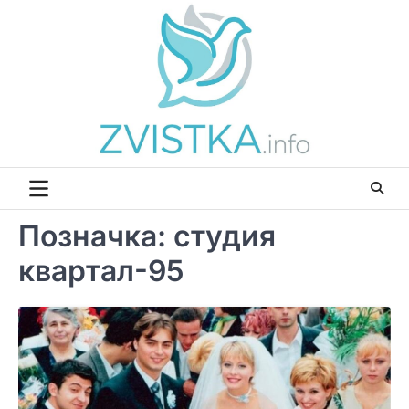
Перейти
до
вмісту
Позначка:
студия
квартал-95