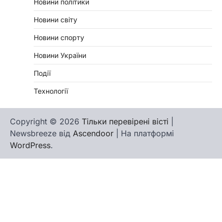
Новини політики
Новини світу
Новини спорту
Новини України
Події
Технології
Copyright © 2026
Тільки перевірені вісті
|
Newsbreeze від
Ascendoor
| На платформі
WordPress
.