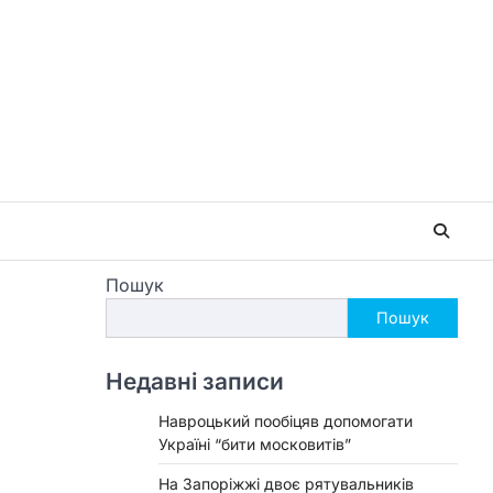
Пошук
Пошук
Недавні записи
Навроцький пообіцяв допомогати
Україні “бити московитів”
На Запоріжжі двоє рятувальників