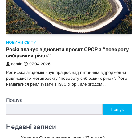
НОВИНИ СВІТУ
Росія планує відновити проєкт СРСР з “повороту
сибірських річок”
admin
07.04.2026
Російська академія наук працює над питанням відродження
радянського мегапроєкту “повороту сибірських річок”. Його
намагалися реалізувати в 1970-х рр., але згодом…
Пошук
Пошук
Недавні записи
Удар по Сумах: постраждали 13 людей