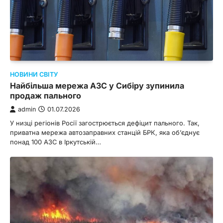
НОВИНИ СВІТУ
Найбільша мережа АЗС у Сибіру зупинила
продаж пального
admin
01.07.2026
У низці регіонів Росії загострюється дефіцит пального. Так,
приватна мережа автозаправних станцій БРК, яка об’єднує
понад 100 АЗС в Іркутській…