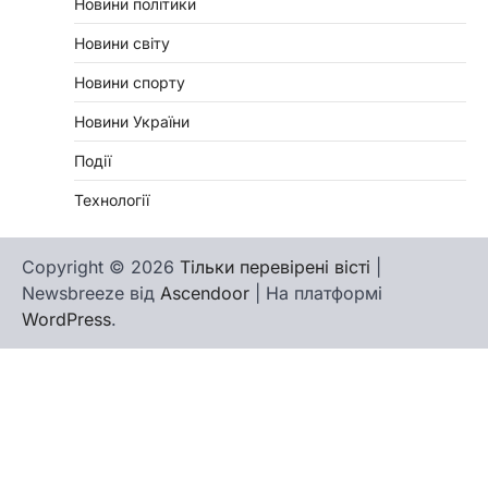
Новини політики
Новини світу
Новини спорту
Новини України
Події
Технології
Copyright © 2026
Тільки перевірені вісті
|
Newsbreeze від
Ascendoor
| На платформі
WordPress
.