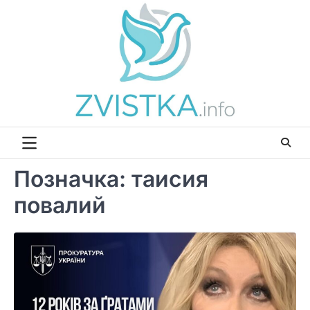
Перейти
до
вмісту
Позначка:
таисия
повалий