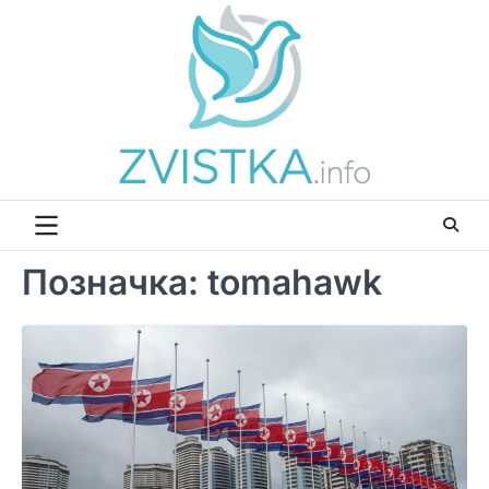
Перейти
до
вмісту
Позначка:
tomahawk