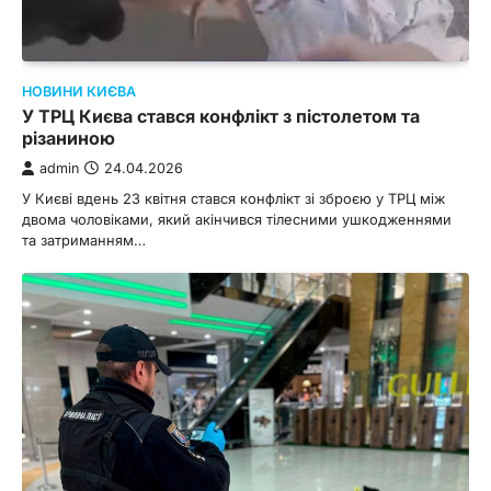
НОВИНИ КИЄВА
У ТРЦ Києва стався конфлікт з пістолетом та
різаниною
admin
24.04.2026
У Києві вдень 23 квітня стався конфлікт зі зброєю у ТРЦ між
двома чоловіками, який акінчився тілесними ушкодженнями
та затриманням…