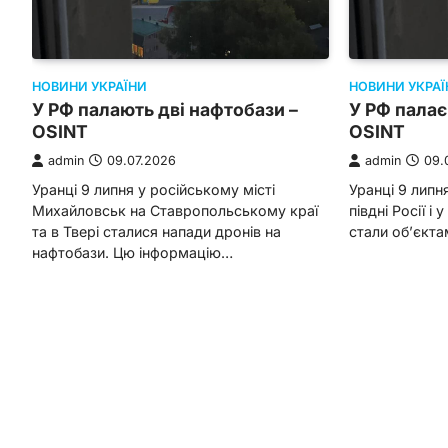
НОВИНИ УКРАЇНИ
НОВИНИ УКРАЇ
У РФ палають дві нафтобази –
У РФ палає
OSINT
OSINT
admin
09.07.2026
admin
09.
Уранці 9 липня у російському місті
Уранці 9 липн
Михайловськ на Ставропольському краї
півдні Росії і 
та в Твері сталися напади дронів на
стали об’єкта
нафтобази. Цю інформацію…