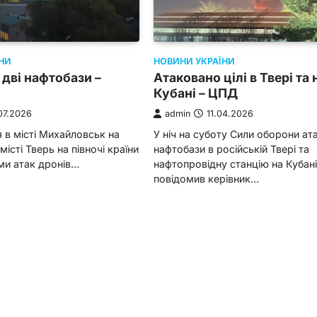
НОВИНИ УКРАЇНИ
НИ
Атаковано цілі в Твері та 
 дві нафтобази –
Кубані – ЦПД
admin
11.04.2026
07.2026
У ніч на суботу Сили оборони ат
я в місті Михайловськ на
нафтобази в російській Твері та
у місті Тверь на півночі країни
нафтопровідну станцію на Кубані
ми атак дронів…
повідомив керівник…