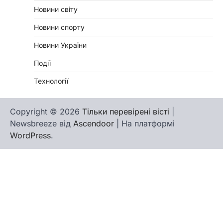
Новини світу
Новини спорту
Новини України
Події
Технології
Copyright © 2026
Тільки перевірені вісті
|
Newsbreeze від
Ascendoor
| На платформі
WordPress
.