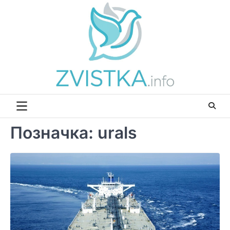
Перейти
до
вмісту
Позначка:
urals