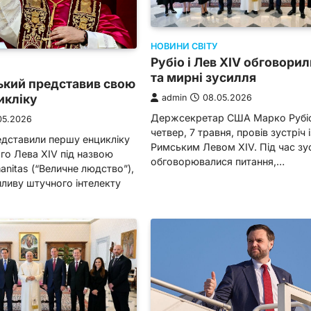
НОВИНИ СВІТУ
Рубіо і Лев XIV обговорил
та мирні зусилля
ький представив свою
икліку
admin
08.05.2026
Держсекретар США Марко Рубі
05.2026
четвер, 7 травня, провів зустріч
едставили першу енцикліку
Римським Левом XIV. Під час зус
го Лева XIV під назвою
обговорювалися питання,…
anitas (“Величне людство”),
ливу штучного інтелекту