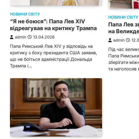
НОВИНИ СВІТУ
НОВИНИ СВІТУ
“Я не боюся”: Папа Лев XIV
Папа Лев з
відреагував на критику Трампа
на Великд
admin
13.04.2026
admin
12.
Папа Римський Лев XIV у відповідь на
Під час велик
критику з боку президента США заявив,
Папа Римськи
що не боїться адміністрації Дональда
зберігати між
Трампа і…
та наголосив 