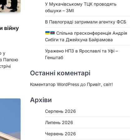
У Мукачівському ТЦК проводять
обшуки – ЗМІ
В Павлограді затримали агентку ФСБ
и війну
Спільна пресконференція Андрія
Сибіги та Джейхуна Байрамова
Уражено НПЗ в Ярославлі та Уфі –
о у
Генштаб
 із Папою
трічі
Останні коментарі
Коментатор WordPress
до
Привіт, світ!
Архіви
Серпень 2026
Липень 2026
Червень 2026