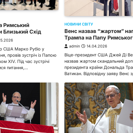
па Римський
НОВИНИ СВІТУ
Венс назвав “жартом” на
 Близький Схід
Трампа на Папу Римсько
05.2026
admin
14.04.2026
 США Марко Рубіо у
Віце-президент США Джей Ді Ве
ня, провів зустріч із Папою
назвав жартом скандальний доп
м XIV. Під час зустрічі
президента країни Дональда Тр
ся питання,…
Ватикан. Відповідну заяву Венс 