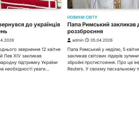
НОВИНИ СВІТУ
вернувся до українців
Папа Римський закликав 
ень
роззброєння
04.2026
admin
05.04.2026
однього звернення 12 квітня
Папа Римський у неділю, 5 квітня
й Лев XIV закликав
закликав світових лідерів зупини
народну підтримку України
збройні протистояння. Про це і
на необхідності уваги…
Reuters. У своєму пасхальному 