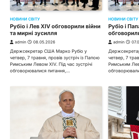
НОВИНИ СВІТУ
НОВИНИ СВІТУ
Рубіо і Лев XIV обговорили війни
Рубіо і Па
та мирні зусилля
обговорили
admin
08.05.2026
admin
07.
Держсекретар США Марко Рубіо у
Держсекретар
четвер, 7 травня, провів зустріч із Папою
четвер, 7 трав
Римським Левом XIV. Під час зустрічі
Римським Лево
обговорювалися питання,…
обговорювали