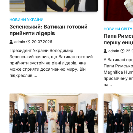
НОВИНИ УКРАЇНИ
Зеленський: Ватикан готовий
НОВИНИ СВІТУ
прийняти лідерів
Папа Римс
першу енц
admin
20.07.2026
Президент України Володимир
admin
25.
Зеленський заявив, що Ватикан готовий
У Ватикані пр
прийняти зустріч на рівні лідерів, яка
Папи Римсько
може сприяти досягненню миру. Він
Magnifica Hum
підкреслив,…
присвячену вп
на…