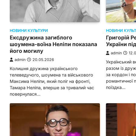
НОВИНИ КУЛЬТУРИ
НОВИНИ КУЛЬ
Ексдружина загиблого
Григорій Р
шоумена-воїна Неліпи показала
України під
його могилу
admin
12.
admin
20.05.2026
Український в
разом із дру
Колишня дружина українського
за кордон і п
телеведучого, шоумена та військового
романтичної 
Максима Неліпи, який поліг на фронті,
поїздка…
Тамара Неліпа, вперше за тривалий час
повернулася…