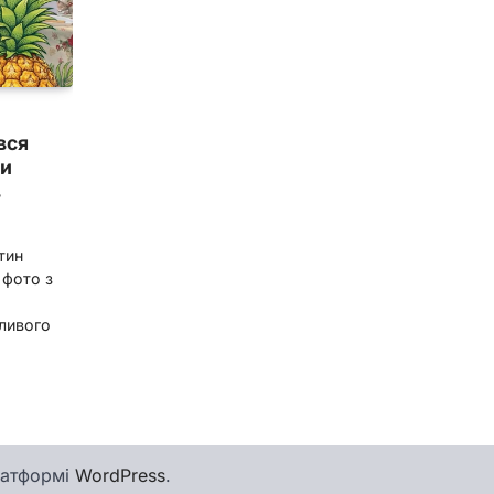
вся
ми
в
тин
 фото з
жливого
латформі
WordPress
.