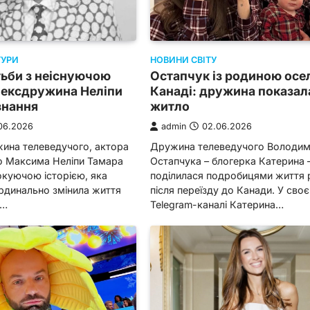
ТУРИ
НОВИНИ СВІТУ
тьби з неіснуючою
Остапчук із родиною осе
 ексдружина Неліпи
Канаді: дружина показал
знання
житло
06.2026
admin
02.06.2026
ина телеведучого, актора
Дружина телеведучого Володи
го Максима Неліпи Тамара
Остапчука – блогерка Катерина 
окуючою історією, яка
поділилася подробицями життя 
рдинально змінила життя
після переїзду до Канади. У сво
.…
Telegram-каналі Катерина…