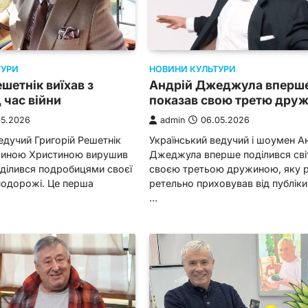
ТУРИ
НОВИНИ КУЛЬТУРИ
ешетнік виїхав з
Андрій Джеджула вперш
 час війни
показав свою третю дру
05.2026
admin
06.05.2026
едучий Григорій Решетнік
Український ведучий і шоумен А
жиною Христиною вирушив
Джеджула вперше поділився сві
оділився подробицями своєї
своєю третьою дружиною, яку 
подорожі. Це перша
ретельно приховував від публіки
…