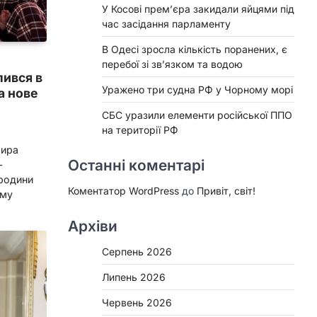
У Косові прем’єра закидали яйцями під
час засідання парламенту
В Одесі зросла кількість поранених, є
перебої зі зв’язком та водою
лився в
Уражено три судна РФ у Чорному морі
а нове
СБС уразили елементи російської ППО
на території РФ
мира
Останні коментарі
–
родини
Коментатор WordPress
до
Привіт, світ!
єму
Архіви
Серпень 2026
Липень 2026
Червень 2026