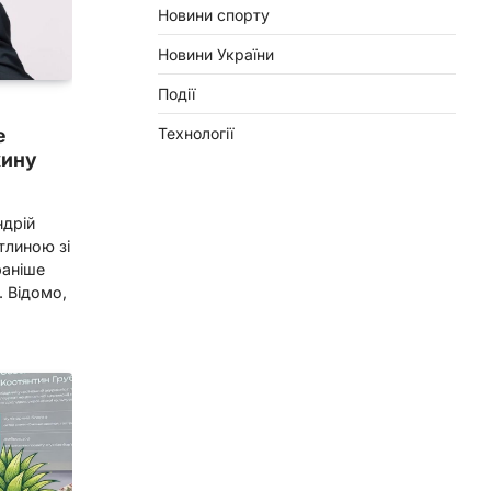
Новини спорту
Новини України
Події
е
Технології
жину
ндрій
тлиною зі
раніше
. Відомо,