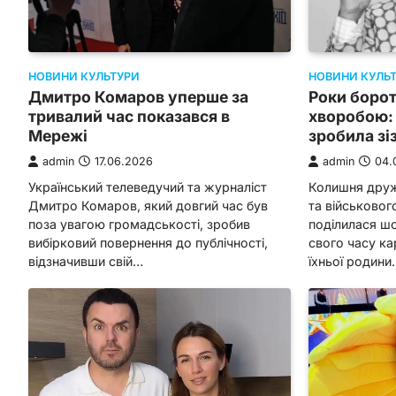
НОВИНИ КУЛЬ
НОВИНИ КУЛЬТУРИ
Роки боро
Дмитро Комаров уперше за
хворобою:
тривалий час показався в
зробила зі
Мережі
admin
04.
admin
17.06.2026
Колишня друж
Український телеведучий та журналіст
та військово
Дмитро Комаров, який довгий час був
поділилася ш
поза увагою громадськості, зробив
свого часу ка
вибірковий повернення до публічності,
їхньої родини
відзначивши свій…