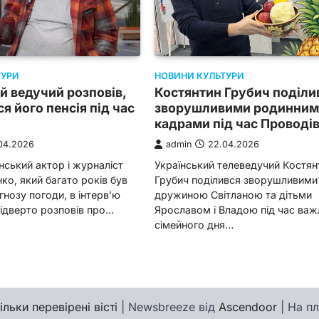
ТУРИ
НОВИНИ КУЛЬТУРИ
й ведучий розповів,
Костянтин Грубич поділи
я його пенсія під час
зворушливими родинни
кадрами під час Проводі
04.2026
admin
22.04.2026
нський актор і журналіст
Український телеведучий Костян
о, який багато років був
Грубич поділився зворушливими
нозу погоди, в інтерв’ю
дружиною Світланою та дітьми
ідверто розповів про…
Ярославом і Владою під час ва
сімейного дня…
ільки перевірені вісті
| Newsbreeze від
Ascendoor
| На п