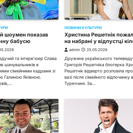
ТУРИ
НОВИНИ КУЛЬТУРИ
ий шоумен показав
Христина Решетнік пожал
ічну бабусю
на набрані у відпустці кі
05.2026
admin
25.05.2026
едучий та інтерв’юер Слава
Дружина українського телеведу
в шанувальників в
Григорія Решетніка блогерка Хр
лими сімейними кадрами зі
Решетнік відверто розповіла про
ю Галиною Яківною.
вазі після сімейного відпочинку 
вів,…
Туреччині. За…