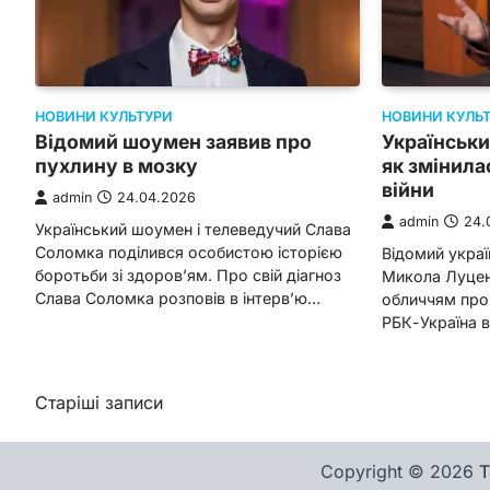
НОВИНИ КУЛЬ
НОВИНИ КУЛЬТУРИ
Українськи
Відомий шоумен заявив про
як змінилас
пухлину в мозку
війни
admin
24.04.2026
admin
24.
Український шоумен і телеведучий Слава
Соломка поділився особистою історією
Відомий украї
боротьби зі здоров’ям. Про свій діагноз
Микола Луценк
Слава Соломка розповів в інтерв’ю…
обличчям прог
РБК-Україна в
Навігація
Старіші записи
за
записами
Copyright © 2026
Т