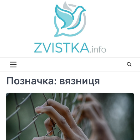
Перейти
до
вмісту
Позначка:
вязниця