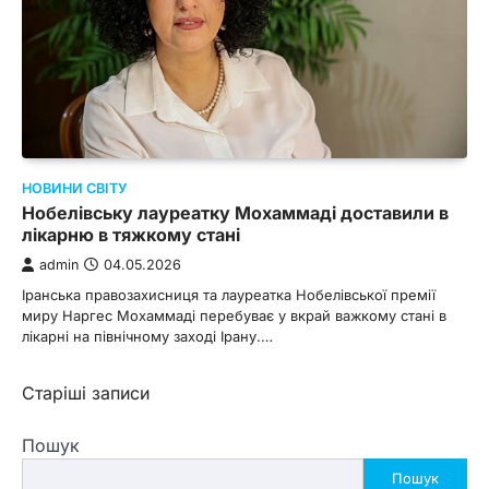
НОВИНИ СВІТУ
Нобелівську лауреатку Мохаммаді доставили в
лікарню в тяжкому стані
admin
04.05.2026
Іранська правозахисниця та лауреатка Нобелівської премії
миру Наргес Мохаммаді перебуває у вкрай важкому стані в
лікарні на північному заході Ірану.…
Навігація
Старіші записи
за
Пошук
записами
Пошук