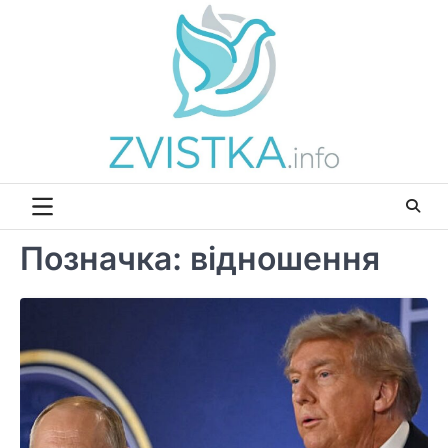
Перейти
до
вмісту
Позначка:
відношення