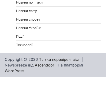
Новини політики
Новини світу
Новини спорту
Новини України
Події
Технології
Copyright © 2026
Тільки перевірені вісті
|
Newsbreeze від
Ascendoor
| На платформі
WordPress
.