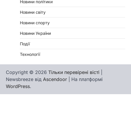
Новини політики
Новини світу
Новини спорту
Новини України
Події
Технології
Copyright © 2026
Тільки перевірені вісті
|
Newsbreeze від
Ascendoor
| На платформі
WordPress
.