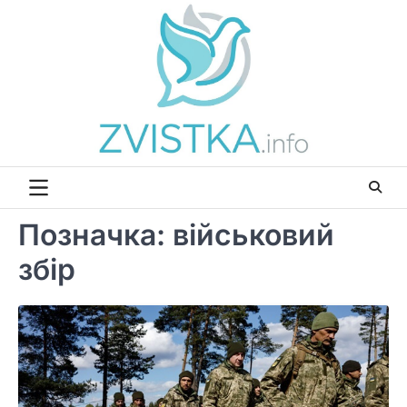
Перейти
до
вмісту
Позначка:
військовий
збір