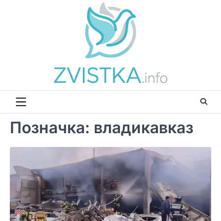
Перейти
до
вмісту
Позначка:
владикавказ