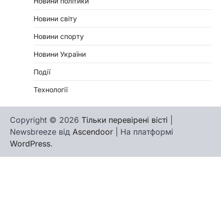
Новини політики
Новини світу
Новини спорту
Новини України
Події
Технології
Copyright © 2026
Тільки перевірені вісті
|
Newsbreeze від
Ascendoor
| На платформі
WordPress
.