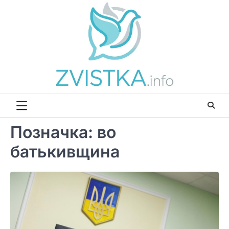
Перейти
до
вмісту
Позначка:
во
батькивщина