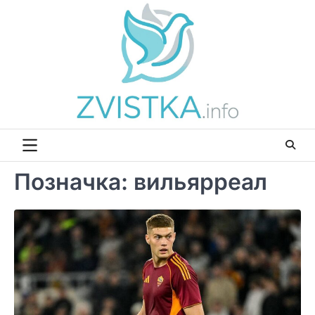
Перейти
до
вмісту
Позначка:
вильярреал