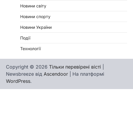
Новини світу
Новини спорту
Новини України
Події
Технології
Copyright © 2026
Тільки перевірені вісті
|
Newsbreeze від
Ascendoor
| На платформі
WordPress
.