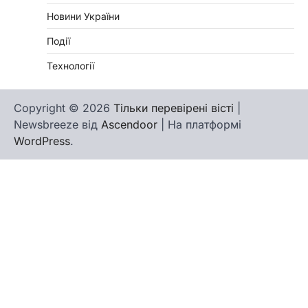
Новини України
Події
Технології
Copyright © 2026
Тільки перевірені вісті
|
Newsbreeze від
Ascendoor
| На платформі
WordPress
.