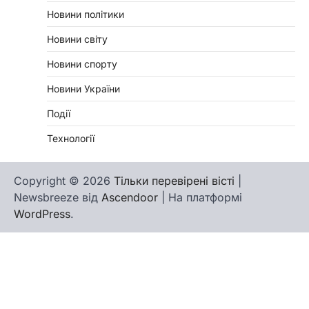
Новини політики
Новини світу
Новини спорту
Новини України
Події
Технології
Copyright © 2026
Тільки перевірені вісті
|
Newsbreeze від
Ascendoor
| На платформі
WordPress
.