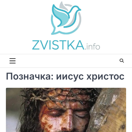
Перейти
до
вмісту
Позначка:
иисус христос