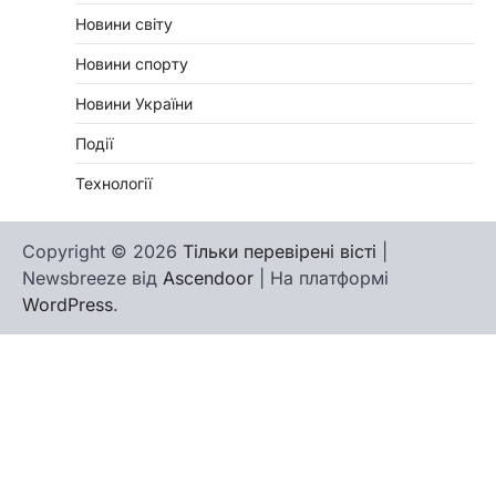
Новини світу
Новини спорту
Новини України
Події
Технології
Copyright © 2026
Тільки перевірені вісті
|
Newsbreeze від
Ascendoor
| На платформі
WordPress
.