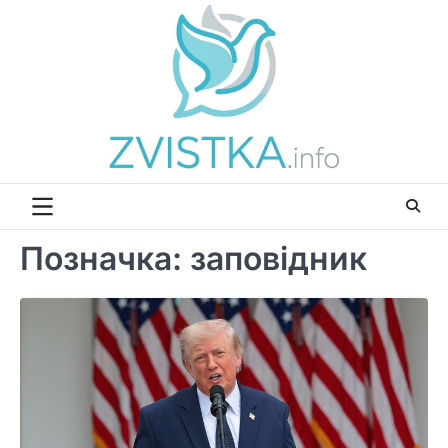
Перейти
до
вмісту
Позначка:
заповідник