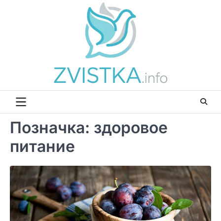
Перейти
до
вмісту
Позначка:
здоровое
питание