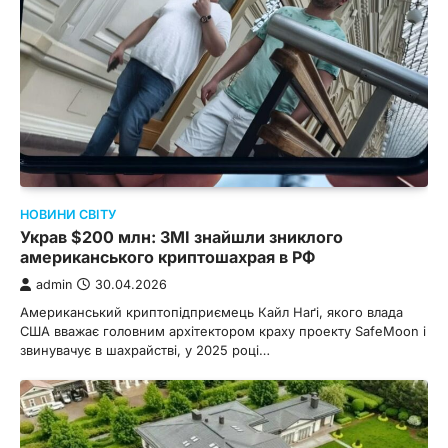
НОВИНИ СВІТУ
Украв $200 млн: ЗМІ знайшли зниклого
американського криптошахрая в РФ
admin
30.04.2026
Американський криптопідприємець Кайл Наґі, якого влада
США вважає головним архітектором краху проекту SafeMoon і
звинувачує в шахрайстві, у 2025 році…