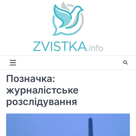
Перейти
до
вмісту
Позначка:
журналістське
розслідування