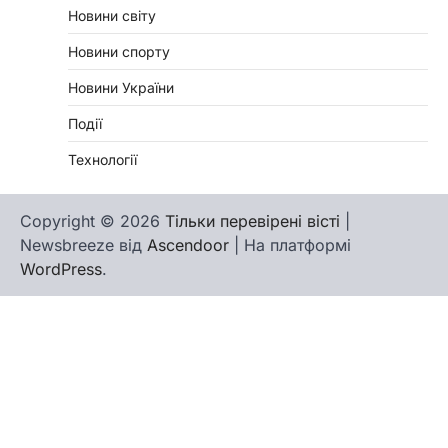
Новини світу
Новини спорту
Новини України
Події
Технології
Copyright © 2026
Тільки перевірені вісті
|
Newsbreeze від
Ascendoor
| На платформі
WordPress
.