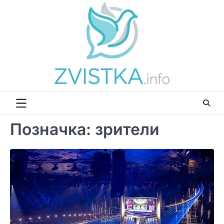
Перейти
до
вмісту
Позначка:
зрители