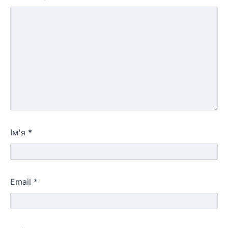
Ім'я
*
Email
*