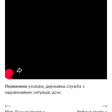
Позначено
youtube
,
державна служба з
надзвичайних ситуацій
,
дснс
Навігація
⟵
⟶
Мер Луцька пішов у
Робоча група з