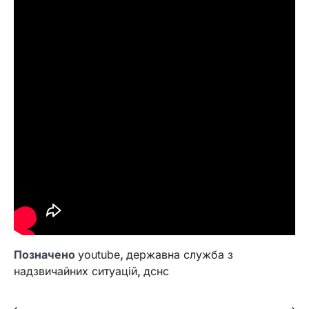
Позначено
youtube
,
державна служба з
надзвичайних ситуацій
,
дснс
⟵
⟶