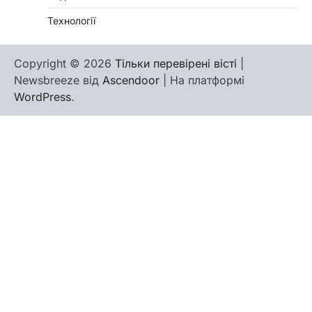
Технології
Copyright © 2026
Тільки перевірені вісті
|
Newsbreeze від
Ascendoor
| На платформі
WordPress
.