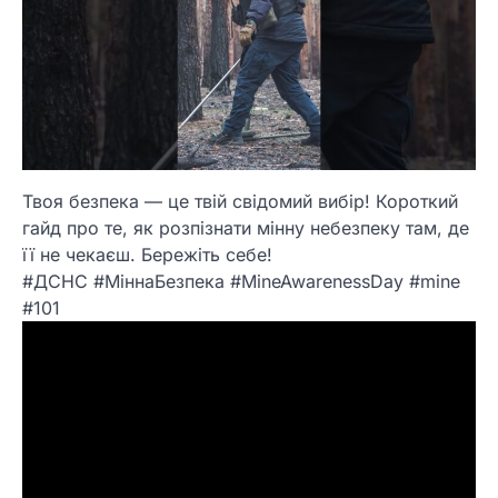
Твоя безпека — це твій свідомий вибір! Короткий
гайд про те, як розпізнати мінну небезпеку там, де
її не чекаєш. Бережіть себе!
#ДСНС #МіннаБезпека #MineAwarenessDay #mine
#101