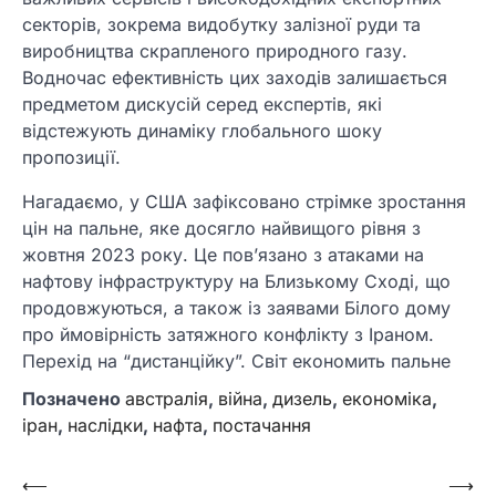
секторів, зокрема видобутку залізної руди та
виробництва скрапленого природного газу.
Водночас ефективність цих заходів залишається
предметом дискусій серед експертів, які
відстежують динаміку глобального шоку
пропозиції.
Нагадаємо, у США зафіксовано стрімке зростання
цін на пальне, яке досягло найвищого рівня з
жовтня 2023 року. Це пов’язано з атаками на
нафтову інфраструктуру на Близькому Сході, що
продовжуються, а також із заявами Білого дому
про ймовірність затяжного конфлікту з Іраном.
Перехід на “дистанційку”. Світ економить пальне
Позначено
австралія
,
війна
,
дизель
,
економіка
,
іран
,
наслідки
,
нафта
,
постачання
Навігація
⟵
⟶