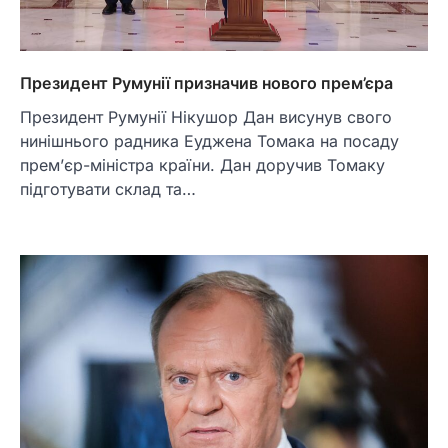
Президент Румунії призначив нового прем’єра
Президент Румунії Нікушор Дан висунув свого
нинішнього радника Еуджена Томака на посаду
прем’єр-міністра країни. Дан доручив Томаку
підготувати склад та…