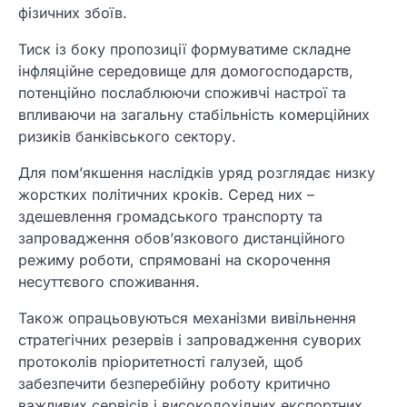
фізичних збоїв.
Тиск із боку пропозиції формуватиме складне
інфляційне середовище для домогосподарств,
потенційно послаблюючи споживчі настрої та
впливаючи на загальну стабільність комерційних
ризиків банківського сектору.
Для пом’якшення наслідків уряд розглядає низку
жорстких політичних кроків. Серед них –
здешевлення громадського транспорту та
запровадження обов’язкового дистанційного
режиму роботи, спрямовані на скорочення
несуттєвого споживання.
Також опрацьовуються механізми вивільнення
стратегічних резервів і запровадження суворих
протоколів пріоритетності галузей, щоб
забезпечити безперебійну роботу критично
важливих сервісів і високодохідних експортних