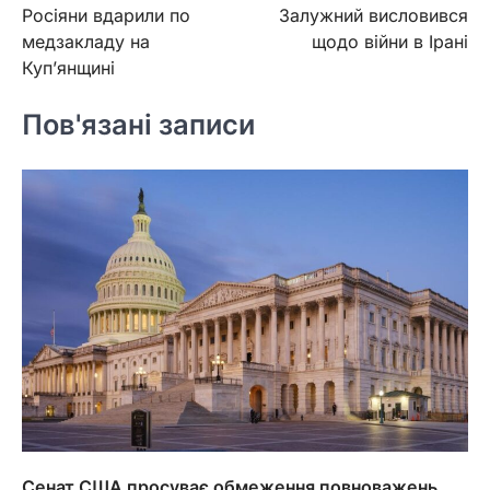
Росіяни вдарили по
Залужний висловився
записів
медзакладу на
щодо війни в Ірані
Куп’янщині
Пов'язані записи
Сенат США просуває обмеження повноважень