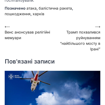
госпіталізували.
Позначено
атака
,
балістична ракета
,
пошкодження
,
харків
Навігація
⟵
⟶
Венс анонсував релігійні
Трамп похвалився
записів
мемуари
руйнуванням
“найбільшого мосту в
Ірані”
Пов'язані записи