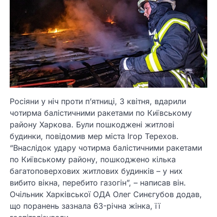
Росіяни у ніч проти п’ятниці, 3 квітня, вдарили
чотирма балістичними ракетами по Київському
району Харкова. Були пошкоджені житлові
будинки, повідомив мер міста Ігор Терехов.
“Внаслідок удару чотирма балістичними ракетами
по Київському району, пошкоджено кілька
багатоповерхових житлових будинків – у них
вибито вікна, перебито газогін”, – написав він.
Очільник Харківської ОДА Олег Синєгубов додав,
що поранень зазнала 63-річна жінка, її