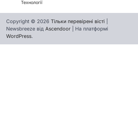
Технології
Copyright © 2026
Тільки перевірені вісті
|
Newsbreeze від
Ascendoor
| На платформі
WordPress
.