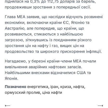
піднялася на 0,3% до 112,75 доларів за барель,
продовживши зростання з попередньої сесії.
Глава МЕА заявив, що наслідки відчують розвинені
економіки, включаючи країни ЄС, Японію та
Австралію, але попередив, що країни, що
розвиваються, стикаються з найбільшою
загрозою, зіткнувшись із поєднанням різкого
зростання цін на нафту і газ, вищих цін на
продовольство та широкого прискорення інфляції.
Нагадаємо, у березні країни-члени МЕА почали
вивільнення аварійних нафтових запасів.
Найбільшими внесками відзначилися США та
Японія.
Позначено
енергетика
,
іран
,
криза
,
нафта
,
ормузский пролив
,
ціна нафти
Навігація
⟵
⟶