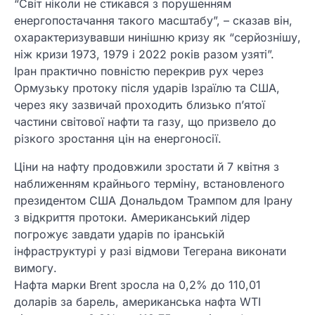
“Світ ніколи не стикався з порушенням
енергопостачання такого масштабу”, – сказав він,
охарактеризувавши нинішню кризу як “серйознішу,
ніж кризи 1973, 1979 і 2022 років разом узяті”.
Іран практично повністю перекрив рух через
Ормузьку протоку після ударів Ізраїлю та США,
через яку зазвичай проходить близько п’ятої
частини світової нафти та газу, що призвело до
різкого зростання цін на енергоносії.
Ціни на нафту продовжили зростати й 7 квітня з
наближенням крайнього терміну, встановленого
президентом США Дональдом Трампом для Ірану
з відкриття протоки. Американський лідер
погрожує завдати ударів по іранській
інфраструктурі у разі відмови Тегерана виконати
вимогу.
Нафта марки Brent зросла на 0,2% до 110,01
доларів за барель, американська нафта WTI