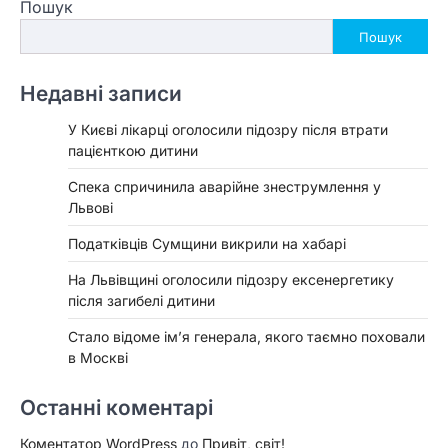
Пошук
Пошук
Недавні записи
У Києві лікарці оголосили підозру після втрати
пацієнткою дитини
Спека спричинила аварійне знеструмлення у
Львові
Податківців Сумщини викрили на хабарі
На Львівщині оголосили підозру ексенергетику
після загибелі дитини
Стало відоме ім’я генерала, якого таємно поховали
в Москві
Останні коментарі
Коментатор WordPress
до
Привіт, світ!