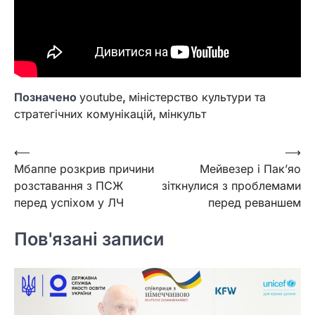
Позначено
youtube
,
міністерство культури та
стратегічних комунікацій
,
мінкульт
Навігація
⟵
⟶
Мбаппе розкрив причини
Мейвезер і Пак’яо
записів
розставання з ПСЖ
зіткнулися з проблемами
перед успіхом у ЛЧ
перед реваншем
Пов'язані записи