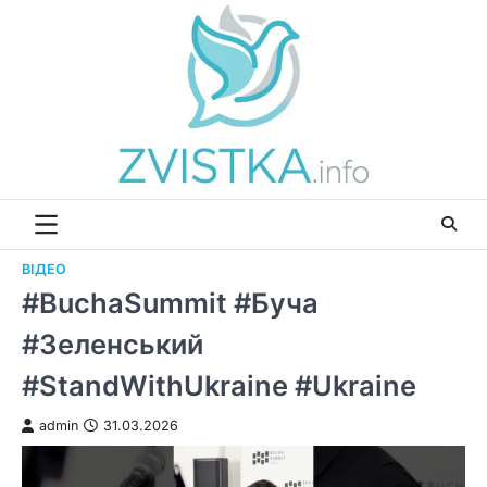
Перейти
до
вмісту
ВІДЕО
#BuchaSummit #Буча
#Зеленський
#StandWithUkraine #Ukraine
admin
31.03.2026