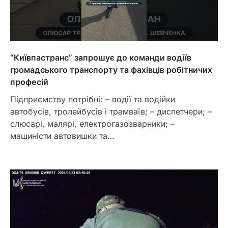
“Київпастранс” запрошує до команди водіїв
громадського транспорту та фахівців робітничих
професій
Підприємству потрібні: – водії та водійки
автобусів, тролейбусів і трамваїв; – диспетчери; –
слюсарі, малярі, електрогазозварники; –
машиністи автовишки та…