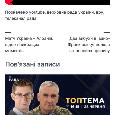
Позначено
youtube
,
верховна рада україни
,
вру
,
телеканал рада
Навігація
⟵
⟶
Матч Україна – Албанія:
Два вибухи в Івано-
записів
відео найкращих
Франківську: поліція
моментів
встановила причину
Пов'язані записи