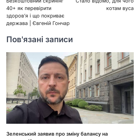
Безкоштовний скринінг
Стало відомо, для чого
записів
40+ як перевірити
котам вуса
здоров’я і що покриває
держава | Євгеній Гончар
Пов'язані записи
Зеленський заявив про зміну балансу на