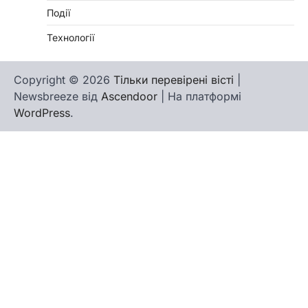
Події
Технології
Copyright © 2026
Тільки перевірені вісті
|
Newsbreeze від
Ascendoor
| На платформі
WordPress
.