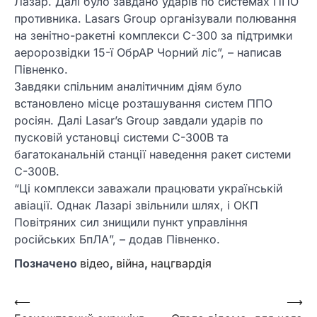
Лазар. Далі було завдано ударів по системах ППО
противника. Lasars Group організували полювання
на зенітно-ракетні комплекси С-300 за підтримки
аеророзвідки 15-ї ОбрАР Чорний ліс”, – написав
Півненко.
Завдяки спільним аналітичним діям було
встановлено місце розташування систем ППО
росіян. Далі Lasar’s Group завдали ударів по
пусковій установці системи С-300В та
багатоканальній станції наведення ракет системи
С-300В.
“Ці комплекси заважали працювати українській
авіації. Однак Лазарі звільнили шлях, і ОКП
Повітряних сил знищили пункт управління
російських БпЛА”, – додав Півненко.
Позначено
відео
,
війна
,
нацгвардія
Навігація
⟵
⟶