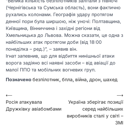
“Велика кількість безпілотників залітали з півночі
(Чернігівська та Сумська область), вони фактично
рухались колонами. Географія удару протягом
денної пори була ширшою, ніж уночі: Полтавщина,
Київщина, Вінниччина і західні регіони від
Хмельницька до Львова. Можна сказати, це одна з
найбільших атак протягом доби (від 18:00
понеділка – ред.)”, – заявив він.
Ігнат запевнив, що для відбиття нинішньої атаки
ворога задіяно всі наявні засоби – від авіації до
малої ППО та мобільних вогневих груп.
Позначено
безпілотник
,
бпла
,
війна
,
дрон
,
шахед
Навігація
⟵
⟶
Росія атакувала
Україна зберігає позиції
записів
Дружківку авіабомбами
серед найбільших
виробників сталі у світі –
ЗМІ