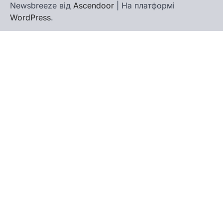
Newsbreeze від
Ascendoor
| На платформі
WordPress
.