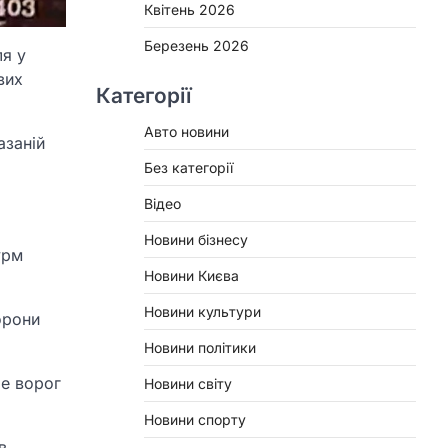
Квітень 2026
Березень 2026
ля у
вих
Категорії
Авто новини
азаній
Без категорії
Відео
Новини бізнесу
урм
Новини Києва
Новини культури
орони
Новини політики
ше ворог
Новини світу
Новини спорту
в,