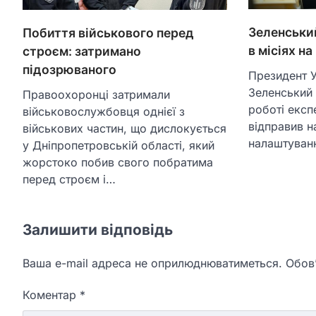
Зеленськи
Побиття військового перед
в місіях н
строєм: затримано
підозрюваного
Президент 
Зеленський 
Правоохоронці затримали
роботі експе
військовослужбовця однієї з
відправив н
військових частин, що дислокується
налаштуван
у Дніпропетровській області, який
жорстоко побив свого побратима
перед строєм і…
Залишити відповідь
Ваша e-mail адреса не оприлюднюватиметься.
Обов’
Коментар
*