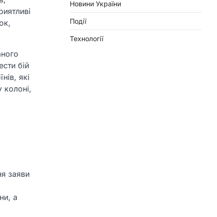
Новини України
риятливі
Події
ок,
Технології
аного
ести бій
нів, які
у колоні,
ня заяви
ни, а