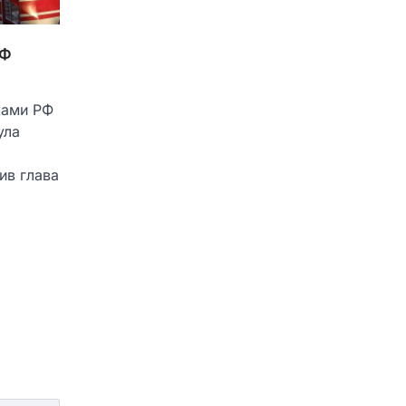
РФ
ками РФ
ула
ив глава