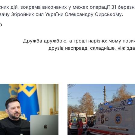
сних дій, зокрема виконаних у межах операції 31 березн
увачу Збройних сил України Олександру Сирському.
а
Дружба дружбою, а гроші нарізно: чому позич
друзів насправді складніше, ніж зд