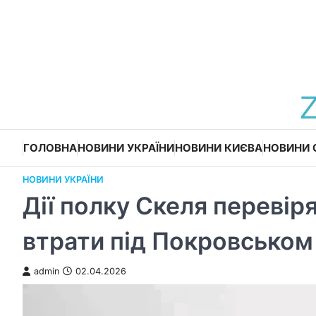
Перейти
до
вмісту
ГОЛОВНА
НОВИНИ УКРАЇНИ
НОВИНИ КИЄВА
НОВИНИ 
НОВИНИ УКРАЇНИ
Дії полку Скеля перевіря
втрати під Покровськом
admin
02.04.2026