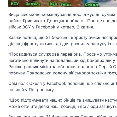
Вище військове командування досліджує дії суміжн
районі Гришиного Донецької області. Про це пові
військ ЗСУ у Facebook у четвер, 2 квітня.
Зазначається, що 31 березня, користуючись неспри
ділянці фронту активні дії для розвитку наступу із 
“Проводиться службова перевірка. Просимо утрима
негативно вплинути на подальший хід бойових дій у 
Раніше радник міністра оборони, волонтер Сергій С
поблизу Покровська колону військової техніки “без
Сам полк Скеля у Facebook пояснив, що спільно з
позицій у Покровську.
“Щоб підтримувати наших бійців та знищувати насту
може оточити деякі наші позиції, і всі люди загинуть
Зазначається, що 31 березня полк Скеля здійснив ус