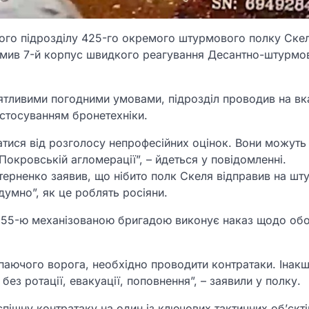
ого підрозділу 425-го окремого штурмового полку Ске
домив 7-й корпус швидкого реагування Десантно-штурмо
ятливими погодними умовами, підрозділ проводив на вк
застосуванням бронетехніки.
тися від розголосу непрофесійних оцінок. Вони можуть
Покровській агломерації”, – йдеться у повідомленні.
терненко заявив, що нібито полк Скеля відправив на шт
думно”, як це роблять росіяни.
і 155-ю механізованою бригадою виконує наказ щодо об
паючого ворога, необхідно проводити контратаки. Інак
 без ротації, евакуації, поповнення”, – заявили у полку.
пішну контратаку на один із ключових тактичних об’єкті