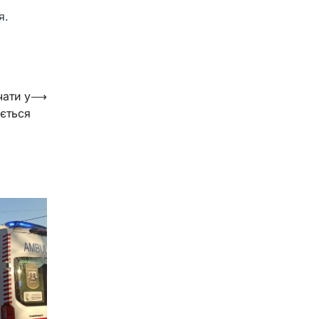
я.
ати у
⟶
ається