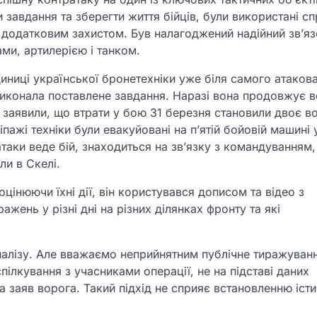
завдання та зберегти життя бійців, були використані сп
 додатковим захистом. Був налагоджений надійний зв’яз
ми, артилерією і танком.
иниці української бронетехніки уже біля самого атаков
иконала поставлене завдання. Наразі вона продовжує в
у заявили, що втрати у бою 31 березня становили двоє вої
кіпажі техніки були евакуйовані на п’ятій бойовій машині 
таки веде бій, знаходиться на зв’язку з командуванням,
ли в Скелі.
інюючи їхні дії, він користувався дописом та відео з
жень у різні дні на різних ділянках фронту та які
 аналізу. Але вважаємо неприйнятним публічне тиражуван
пілкування з учасниками операції, не на підставі даних
а заяв ворога. Такий підхід не сприяє встановленню істи