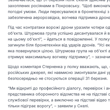
захоплених росіянами в Покровську. “Щоб виконати 
погодні умови. Люди пересувалися в бронетехніці з
забезпечена аеророзвідка, вогнева підтримка дрона
Під час контратаки ворожі дрони уразили чотири од
об’єкта. Штурмова група успішно десантувалася й в
на цьому об’єкті”, – йдеться в повідомленні. У полк
загинули біля бронетехніки від ударів дронів. “Усі е
яка повернулася цілою. Штурмова група на об’єкті а
отримує максимальну вогневу підтримку”, – зазначи
Щодо коментаря Стерненка у полку вважають, що, оц
російських джерел, які навмисно змонтували дані ура
безпосередньо не стосуються операції 31 березня.
“Ми відкриті до професійного діалогу, перевірок і
представника оборонного відомства не на підставі с
службової перевірки, а виключно на підставі відео т
тільки підіграє ворогу”, – заявили у Скелі.