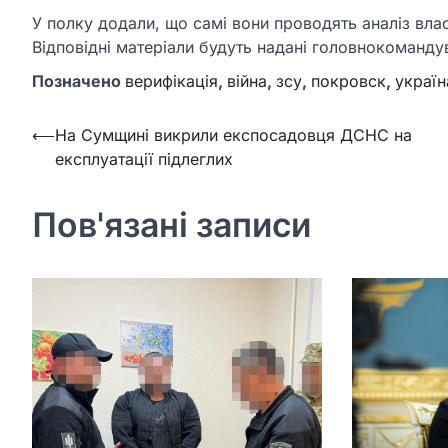
У полку додали, що самі вони проводять аналіз вла
Відповідні матеріали будуть надані головнокоманд
Позначено
верифікація
,
війна
,
зсу
,
покровск
,
україн
Навігація
⟵
На Сумщині викрили експосадовця ДСНС на
експлуатації підлеглих
записів
Пов'язані записи