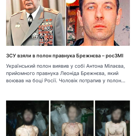
ЗСУ взяли в полон правнука Брежнєва – росЗМІ
Український полон виявив у собі Антона Мілаєва,
прийомного правнука Леоніда Брежнєва, який
воював на боці Росії. Чоловік потрапив у полон…