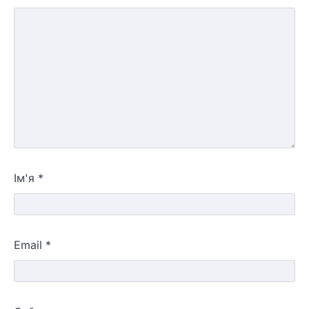
Ім'я
*
Email
*