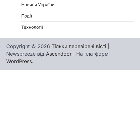
Новини України
Події
Технології
Copyright © 2026
Тільки перевірені вісті
|
Newsbreeze від
Ascendoor
| На платформі
WordPress
.