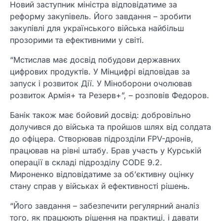
Новий заступник міністра відповідатиме за
реформу закупівель. Його завдання – зробити
закупівлі для українського війська найбільш
прозорими та ефективними у світі.
“Мстислав має досвід побудови державних
цифрових продуктів. У Мінцифрі відповідав за
запуск і розвиток Дії. У Міноборони очолював
розвиток Армія+ та Резерв+”, – розповів Федоров.
Банік також має бойовий досвід: добровільно
долучився до війська та пройшов шлях від солдата
до офіцера. Створював підрозділи FPV-дронів,
працював на рівні штабу. Брав участь у Курській
операції в складі підрозділу CODE 9.2.
Мироненко відповідатиме за об’єктивну оцінку
стану справ у військах й ефективності рішень.
“Його завдання – забезпечити регулярний аналіз
того, як працюють рішення на практиці, і давати