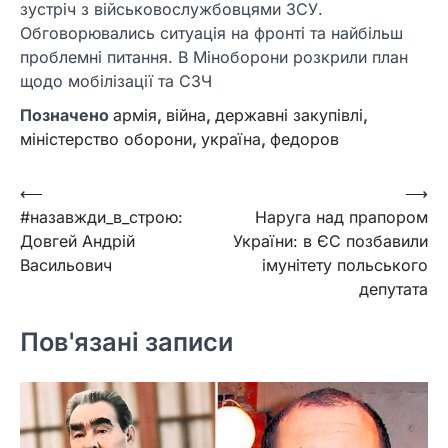
зустріч з військовослужбовцями ЗСУ.
Обговорювались ситуація на фронті та найбільш
проблемні питання. В Міноборони розкрили план
щодо мобілізації та СЗЧ
Позначено
армія
,
війна
,
державні закупівлі
,
міністерство оборони
,
україна
,
федоров
Навігація
⟵
⟶
#назавжди_в_строю:
Наруга над прапором
записів
Довгей Андрій
України: в ЄС позбавили
Васильович
імунітету польського
депутата
Пов'язані записи