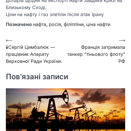
доларів щодня на експорті нафти завдяки кризі на
Близькому Сході.
Ціни на нафту і газ злетіли після атак Ірану
Позначено
нафта
,
росія
,
філіппіни
,
ціна нафти
Навігація
⟵
⟶
🕯Сергій Цимбалюк —
Франція затримала
записів
працівник Апарату
танкер “тіньового флоту”
Верховної Ради України.
РФ
Пов'язані записи