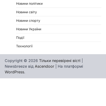
Новини політики
Новини світу
Новини спорту
Новини України
Події
Технології
Copyright © 2026
Тільки перевірені вісті
|
Newsbreeze від
Ascendoor
| На платформі
WordPress
.