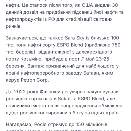
нафти. Це сталося після того, як США видали 30-
денний дозвіл на придбання підсанкційної нафти та
нафтопродуктів із РФ для стабілізації світових
ринків.
Зазначається, що танкер Sara Sky із близько 100
тис. тонн нафти сорту ESPO Blend (приблизно 750
тис. барелів), відвантаженої з далекосхідного
порту Козьміно, ‌прибуде в порт Лімай 23-25
березня. Вантаж призначений для найбільшого у
країні нафтопереробного заводу Батаан, яким
керує Petron Corp.
До 2022 року Філіппіни регулярно закуповували
російські сорти нафти Sokol та ESPO Blend, але
припинили імпорт після запровадження обмежень
щодо російської сировини з боку західних країн.
Нагадаємо, Росія отримує до 150 мільйонів