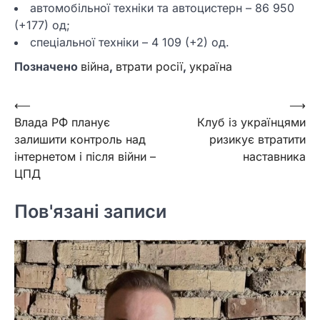
автомобільної техніки та автоцистерн – 86 950
(+177) од;
спеціальної техніки – 4 109 (+2) од.
Позначено
війна
,
втрати росії
,
україна
Навігація
⟵
⟶
Влада РФ планує
Клуб із українцями
записів
залишити контроль над
ризикує втратити
інтернетом і після війни –
наставника
ЦПД
Пов'язані записи