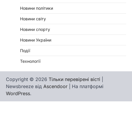
Новини політики
Новини світу
Новини спорту
Новини України
Події
Технології
Copyright © 2026
Тільки перевірені вісті
|
Newsbreeze від
Ascendoor
| На платформі
WordPress
.