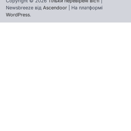
Copyright © 2026
Тільки перевірені вісті
|
Newsbreeze від
Ascendoor
| На платформі
WordPress
.