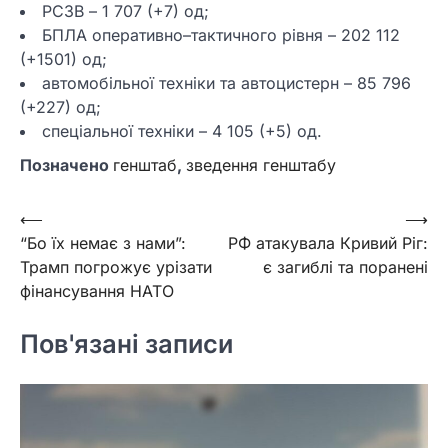
РСЗВ – 1 707 (+7) од;
БПЛА оперативно–тактичного рівня – 202 112
(+1501) од;
автомобільної техніки та автоцистерн – 85 796
(+227) од;
спеціальної техніки – 4 105 (+5) од.
Позначено
генштаб
,
зведення генштабу
Навігація
⟵
⟶
“Бо їх немає з нами”:
РФ атакувала Кривий Ріг:
записів
Трамп погрожує урізати
є загиблі та поранені
фінансування НАТО
Пов'язані записи