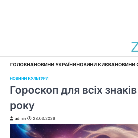
Перейти
до
вмісту
ГОЛОВНА
НОВИНИ УКРАЇНИ
НОВИНИ КИЄВА
НОВИНИ 
НОВИНИ КУЛЬТУРИ
Гороскоп для всіх знакі
року
admin
23.03.2026