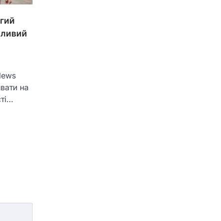
угий
жливий
News
вати на
сті…