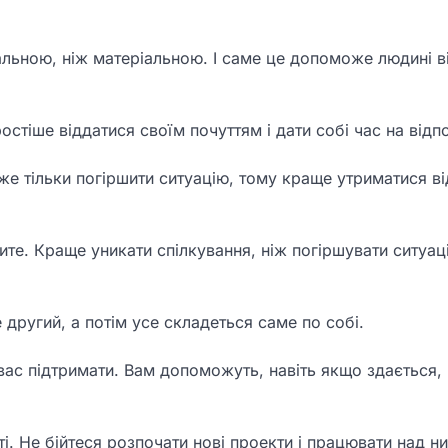
льною, ніж матеріальною. І саме це допоможе людині в
стіше віддатися своїм почуттям і дати собі час на відп
оже тільки погіршити ситуацію, тому краще утриматися ві
ите. Краще уникати спілкування, ніж погіршувати ситуац
 другий, а потім усе складеться саме по собі.
вас підтримати. Вам допоможуть, навіть якщо здається,
і. Не бійтеся розпочати нові проекти і працювати над н