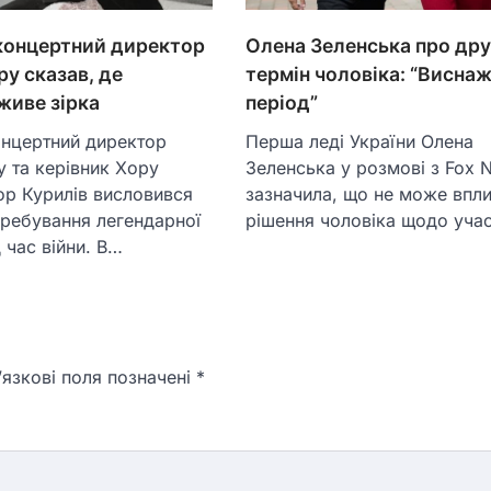
Олена Зеленська про др
концертний директор
термін чоловіка: “Висна
ру сказав, де
період”
живе зірка
Перша леді України Олена
онцертний директор
Зеленська у розмові з Fox 
у та керівник Хору
зазначила, що не може впли
ор Курилів висловився
рішення чоловіка щодо уча
ребування легендарної
 час війни. В…
язкові поля позначені
*