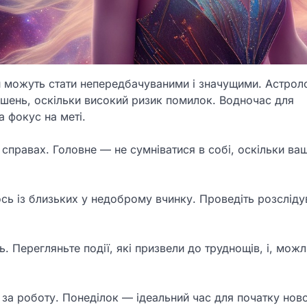
и можуть стати непередбачуваними і значущими. Астрол
ішень, оскільки високий ризик помилок. Водночас для
а фокус на меті.
 справах. Головне — не сумніватися в собі, оскільки ва
сь із близьких у недоброму вчинку. Проведіть розсліду
 Перегляньте події, які призвели до труднощів, і, можл
я за роботу. Понеділок — ідеальний час для початку нов