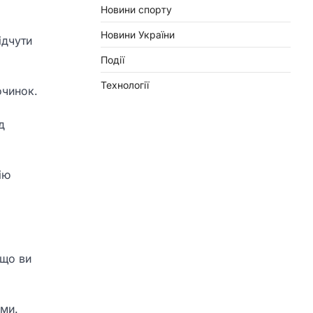
Новини спорту
Новини України
ідчути
Події
Технології
очинок.
д
ію
 що ви
ими.