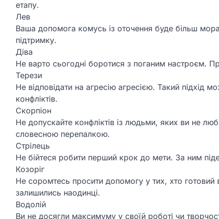
етапу.
Лев
Ваша допомога комусь із оточення буде більш мора
підтримку.
Діва
Не варто сьогодні боротися з поганим настроєм. Про
Терези
Не відповідати на агресію агресією. Такий підхід м
конфліктів.
Скорпіон
Не допускайте конфліктів із людьми, яких ви не люб
словесною перепалкою.
Стрілець
Не бійтеся робити перший крок до мети. За ним піде
Козоріг
Не соромтесь просити допомогу у тих, хто готовий 
залишились наодинці.
Водолій
Ви не досягли максимуму у своїй роботі чи творчост