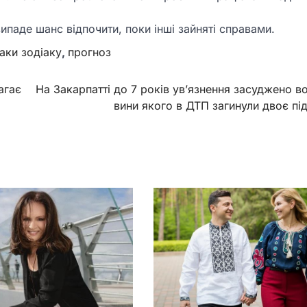
випаде шанс відпочити, поки інші зайняті справами.
аки зодіаку
,
прогноз
агає
На Закарпатті до 7 років ув’язнення засуджено во
вини якого в ДТП загинули двоє під