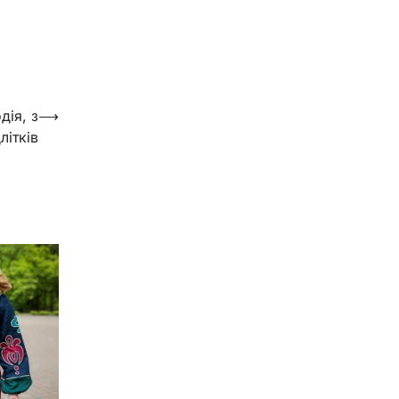
дія, з
⟶
літків