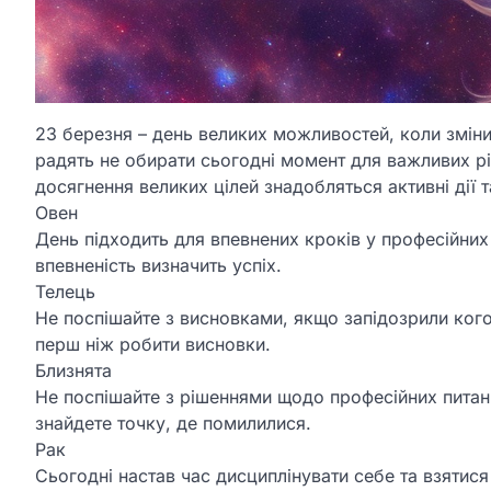
23 березня – день великих можливостей, коли змін
радять не обирати сьогодні момент для важливих р
досягнення великих цілей знадобляться активні дії т
Овен
День підходить для впевнених кроків у професійних
впевненість визначить успіх.
Телець
Не поспішайте з висновками, якщо запідозрили кого
перш ніж робити висновки.
Близнята
Не поспішайте з рішеннями щодо професійних питань.
знайдете точку, де помилилися.
Рак
Сьогодні настав час дисциплінувати себе та взятис