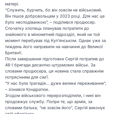
матері.
“Служить, бурчить, бо він зовсім не військовий.
Він пішов добровольцем у 2023 році. Для нас це
було несподіванкою”, – поділився продюсер.
Спочатку хлопець планував потрапити до
знайомого в мінометний підрозділ, який на той
момент перебував під Куп’янськом. Однак уже за
тиждень його направили на навчання до Великої
Британії.
Після завершення підготовки Сергій потрапив до
46-ї бригади десантно-штурмових військ. За
словами продюсера, ця новина стала справжнім
потрясінням для сім’ї.
“У нас була трагедія… дуже велике переживання”,
– зізнався Кондратюк.
Згодом військового перерозподілили, і нині він
продовжує службу. Попри те, що армія, за
словами батька, “не зовсім його”, Сергій виконує
свій обов’язок.