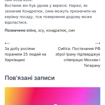
Востаннє він був удома у вересні. Наразі, як
зазначив Кондратюк, сина можуть призначити на
керівну посаду, тож повернення додому може
відкластися.
Позначено
війна
,
зсу
,
кондратюк
,
син
Навігація
⟵
⟶
За добу росіяни
Сибіга: Постачання РФ
записів
поранили 25 людей на
зброї Ірану підтверджує
Харківщині
співпрацю Москви і
Тегерану
Пов'язані записи