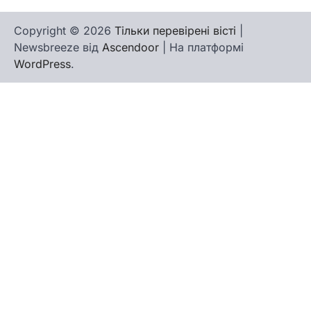
Copyright © 2026
Тільки перевірені вісті
|
Newsbreeze від
Ascendoor
| На платформі
WordPress
.