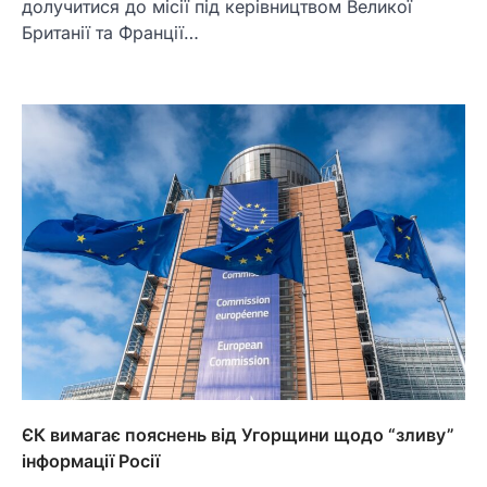
долучитися до місії під керівництвом Великої
Британії та Франції…
ЄК вимагає пояснень від Угорщини щодо “зливу”
інформації Росії