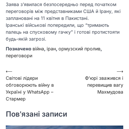
Заява з’явилася безпосередньо перед початком
переговорів між представниками США й Ірану, які
заплановані на 11 квітня в Пакистані.
Іранські військові попередили, що “тримають
палець на спусковому гачку” і готові протистояти
будь-якій загрозі.
Позначено
війна
,
іран
,
ормузский пролив
,
переговори
Навігація
⟵
⟶
Світові лідери
Ф’юрі зважився і
записів
обговорюють війну в
перевищив вагу
Україні у WhatsApp –
Махмудова
Стармер
Пов'язані записи