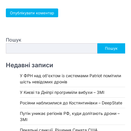
Пошук
Пошук
Недавні записи
У ФРН над об’єктом із системами Patriot помітили
шість невідомих дронів
У Києві та Дніпрі прогриміли вибухи – ЗМІ
Росіяни наблизилися до Костянтинівки – DeepState
Путін уникає регіонів РФ, куди долітають дрони –
ЗМІ
Пекельні санкції. Рішення Сената США