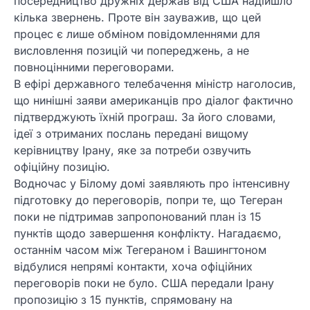
посередництво дружніх держав від США надійшло
кілька звернень. Проте він зауважив, що цей
процес є лише обміном повідомленнями для
висловлення позицій чи попереджень, а не
повноцінними переговорами.
В ефірі державного телебачення міністр наголосив,
що нинішні заяви американців про діалог фактично
підтверджують їхній програш. За його словами,
ідеї з отриманих послань передані вищому
керівництву Ірану, яке за потреби озвучить
офіційну позицію.
Водночас у Білому домі заявляють про інтенсивну
підготовку до переговорів, попри те, що Тегеран
поки не підтримав запропонований план із 15
пунктів щодо завершення конфлікту. Нагадаємо,
останнім часом між Тегераном і Вашингтоном
відбулися непрямі контакти, хоча офіційних
переговорів поки не було. США передали Ірану
пропозицію з 15 пунктів, спрямовану на