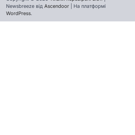
Newsbreeze від
Ascendoor
| На платформі
WordPress
.