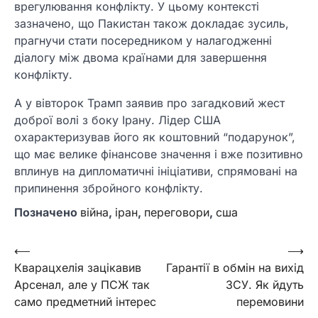
врегулювання конфлікту. У цьому контексті
зазначено, що Пакистан також докладає зусиль,
прагнучи стати посередником у налагодженні
діалогу між двома країнами для завершення
конфлікту.
А у вівторок Трамп заявив про загадковий жест
доброї волі з боку Ірану. Лідер США
охарактеризував його як коштовний “подарунок”,
що має велике фінансове значення і вже позитивно
вплинув на дипломатичні ініціативи, спрямовані на
припинення збройного конфлікту.
Позначено
війна
,
іран
,
переговори
,
сша
Навігація
⟵
⟶
Кварацхелія зацікавив
Гарантії в обмін на вихід
записів
Арсенал, але у ПСЖ так
ЗСУ. Як йдуть
само предметний інтерес
перемовини