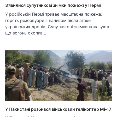
З’явилися супутникові знімки пожежі у Пермі
У російській Пермі триває масштабна пожежа:
горять резервуари з паливом після атаки
українських дронів. Супутникові знімки показують,
що вогонь охопив…
У Пакистані розбився військовий гелікоптер Мі-17