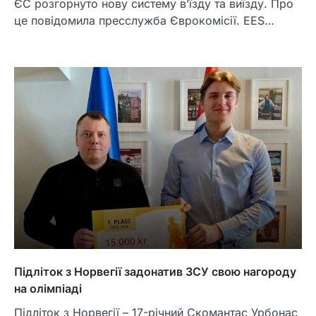
ЄС розгорнуто нову систему в’їзду та виїзду. Про
це повідомила пресслужба Єврокомісії. EES…
Підліток з Норвегії задонатив ЗСУ свою нагороду
на олімпіаді
Підліток з Норвегії – 17-річний Скомантас Урбонас