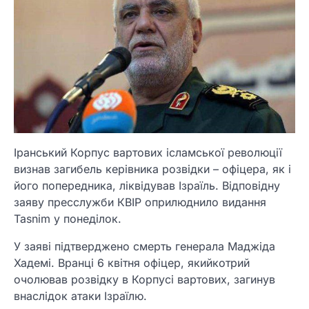
Іранський Корпус вартових ісламської революції
визнав загибель керівника розвідки – офіцера, як і
його попередника, ліквідував Ізраїль. Відповідну
заяву пресслужби КВІР оприлюднило видання
Tasnim у понеділок.
У заяві підтверджено смерть генерала Маджіда
Хадемі. Вранці 6 квітня офіцер, якийкотрий
очолював розвідку в Корпусі вартових, загинув
внаслідок атаки Ізраїлю.