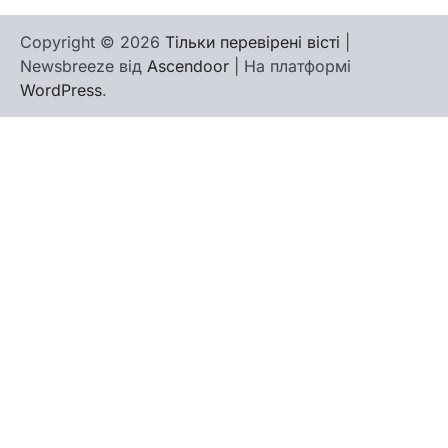
Copyright © 2026
Тільки перевірені вісті
|
Newsbreeze від
Ascendoor
| На платформі
WordPress
.