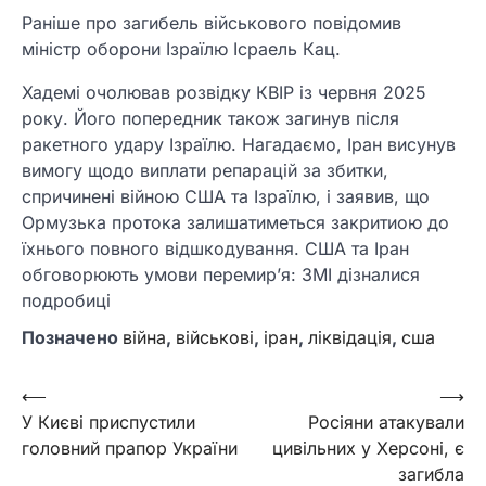
Раніше про загибель військового повідомив
міністр оборони Ізраїлю Ісраель Кац.
Хадемі очолював розвідку КВІР із червня 2025
року. Його попередник також загинув після
ракетного удару Ізраїлю. Нагадаємо, Іран висунув
вимогу щодо виплати репарацій за збитки,
спричинені війною США та Ізраїлю, і заявив, що
Ормузька протока залишатиметься закритиою до
їхнього повного відшкодування. США та Іран
обговорюють умови перемир’я: ЗМІ дізналися
подробиці
Позначено
війна
,
військові
,
іран
,
ліквідація
,
сша
Навігація
⟵
⟶
У Києві приспустили
Росіяни атакували
записів
головний прапор України
цивільних у Херсоні, є
загибла