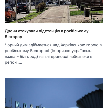
Дрони атакували підстанцію в російському
Білгороді
Чорний дим здіймається над Харківською горою в
російському Бєлгороді (історично українська
назва – Білгород) на тлі дронової небезпеки в
регіоні.…