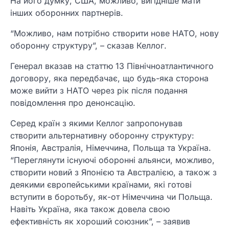
На його думку, США, можливо, вигідніше мати
інших оборонних партнерів.
“Можливо, нам потрібно створити нове НАТО, нову
оборонну структуру”, – сказав Келлог.
Генерал вказав на статтю 13 Північноатлантичного
договору, яка передбачає, що будь-яка сторона
може вийти з НАТО через рік після подання
повідомлення про денонсацію.
Серед країн з якими Келлог запропонував
створити альтернативну оборонну структуру:
Японія, Австралія, Німеччина, Польща та Україна.
“Переглянути існуючі оборонні альянси, можливо,
створити новий з Японією та Австралією, а також з
деякими європейськими країнами, які готові
вступити в боротьбу, як-от Німеччина чи Польща.
Навіть Україна, яка також довела свою
ефективність як хороший союзник”, – заявив