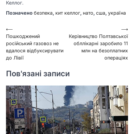
Келлог.
Позначено
безпека
,
кит келлог
,
нато
,
сша
,
україна
Навігація
⟵
⟶
Пошкоджений
Керівництво Полтавської
записів
російський газовоз не
обллікарні заробило 11
вдалося відбуксирувати
млн на безоплатних
до Лівії
операціях
Пов'язані записи