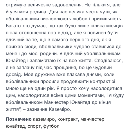
отримую величезне задоволення. Не тільки я, але
й уся моя родина. Для нас велика честь чути, як
вболівальники висловлюють любов і прихильність.
Багато хто думає, що так було лише кілька місяців
після оголошення про відхід, але я повинен бути
вдячний за те, що з самого першого дня, як я
приїхав сюди, вболівальники чудово ставилися до
мене і до моєї родини. Я вдячний уболівальникам
Юнайтед і запам’ятаю їх на все життя. Сподіваюся,
я не заплачу під час прощання, бо це чудовий
досвід. Моя дружина вже плакала днями, коли
вболівальники просили продовжити контракт зі
мною ще на один рік. Я просто хочу насолодитися
цим, насолодитися всіма цими моментами, і я буду
вболівальником Манчестер Юнайтед до кінця
життя”, – зазначив Каземіро.
Позначено
каземиро
,
контракт
,
манчестер
юнайтед
,
спорт
,
футбол