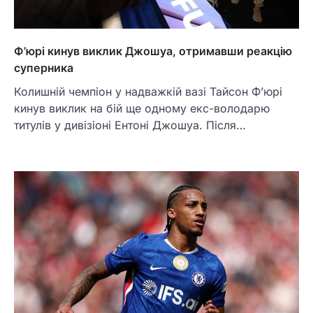
Ф’юрі кинув виклик Джошуа, отримавши реакцію
суперника
Колишній чемпіон у надважкій вазі Тайсон Ф’юрі
кинув виклик на бій ще одному екс-володарю
титулів у дивізіоні Ентоні Джошуа. Після…