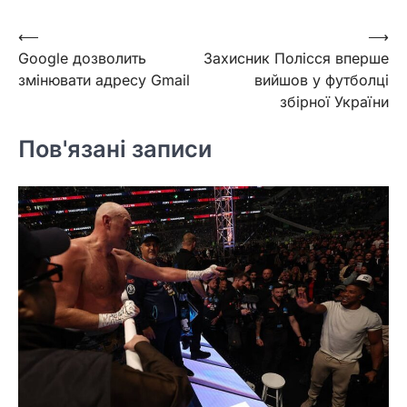
Навігація
⟵
⟶
Google дозволить
Захисник Полісся вперше
записів
змінювати адресу Gmail
вийшов у футболці
збірної України
Пов'язані записи