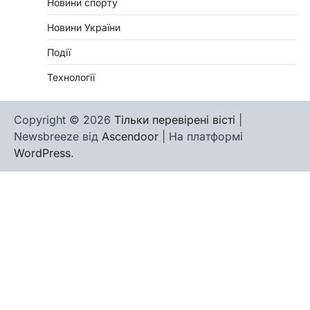
Новини спорту
Новини України
Події
Технології
Copyright © 2026
Тільки перевірені вісті
|
Newsbreeze від
Ascendoor
| На платформі
WordPress
.