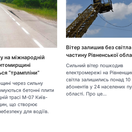
Вітер залишив без світла
частину Рівненської обла
у на міжнародній
Житомирщині
Сильний вітер пошкодив
електромережі на Рівненщин
ся “трампліни”
світла залишились понад 10
щині через сильну
абонентів у 24 населених п
муються бетонні плити
області. Про це…
ній трасі М-07 Київ-
дин, що створює
небезпеку для водіїв.