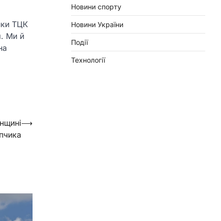
Новини спорту
ики ТЦК
Новини України
. Ми й
Події
на
Технології
енщині
⟶
пчика