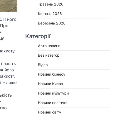
Травень 2026
Квітень 2026
 СП його
Березень 2026
 Про
х
Категорії
ця
Авто новини
захисту
Без категорії
і навіть
Відео
ля його
Новини бізнесу
ахист”,
б – лише
Новини Києва
Новини культури
ькість
у
Новини політики
ттю.
Новини світу