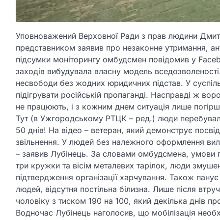
Уповноважений Верховної Ради з прав людини Дмит
представником заявив про незаконне утримання, ант
підсумки моніторингу омбудсмен повідомив у Facebo
заходів вибудувала власну модель вседозволеності
несвободи без жодних юридичних підстав. У суспільс
підігрувати російській пропаганді. Насправді ж вор
не працюють, і з кожним днем ситуація лише погір
Тут (в Ужгородському РТЦК – ред.) люди перебували
50 днів! На відео – ветеран, який демонструє посві
звільнення. У людей без належного оформлення вилу
– заявив Лубінець. За словами омбудсмена, умови 
три кружки та вісім металевих тарілок, люди змушені
підтвердження організації харчування. Також панує п
людей, відсутня постільна білизна. Лише після вт
чоловіку з тиском 190 на 100, який декілька днів п
Водночас Лубінець наголосив, що мобілізація необх