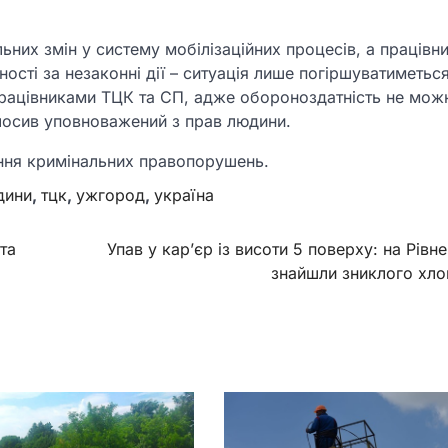
них змін у систему мобілізаційних процесів, а працівн
ості за незаконні дії – ситуація лише погіршуватиметься
працівниками ТЦК та СП, адже обороноздатність не мож
олосив уповноважений з прав людини.
ення кримінальних правопорушень.
дини
,
тцк
,
ужгород
,
україна
та
Упав у кар’єр із висоти 5 поверху: на Рівн
знайшли зниклого хло