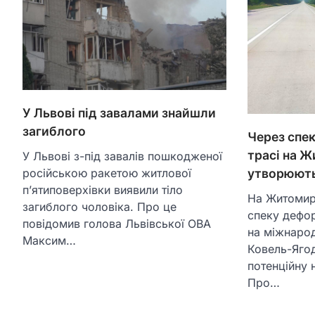
У Львові під завалами знайшли
загиблого
Через спек
трасі на 
У Львові з-під завалів пошкодженої
російською ракетою житлової
утворюють
пʼятиповерхівки виявили тіло
На Житомир
загиблого чоловіка. Про це
спеку дефор
повідомив голова Львівської ОВА
на міжнарод
Максим…
Ковель-Яго
потенційну 
Про…