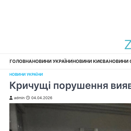
Перейти
до
вмісту
ГОЛОВНА
НОВИНИ УКРАЇНИ
НОВИНИ КИЄВА
НОВИНИ 
НОВИНИ УКРАЇНИ
Кричущі порушення вия
admin
04.04.2026