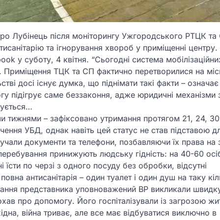
ро Лубінець після моніторингу Ужгородського РТЦК та
исанітарію та ігнорування хвороб у приміщенні центру.
ok у суботу, 4 квітня. “Сьогодні система мобілізаційни
. Приміщення ТЦК та СП фактично перетворилися на міс
тві досі існує думка, що піднімати такі факти – означає
огу підігрує саме беззаконня, адже юридичні механізми 
шується…
 тижнями – зафіксовано утримання протягом 21, 24, 30 
дчення УБД, однак навіть цей статус не став підставою д
чали документи та телефони, позбавляючи їх права на з
перебування принижують людську гідність: на 40-60 осі
 їсти по черзі з одного посуду без обробки, відсутні
овна антисанітарія – один туалет і один душ на таку кіл
ручання представника уповноважений ВР викликали швидк
рохав про допомогу. Його госпіталізували із загрозою жи
ідна, війна триває, але все має відбуватися виключно в