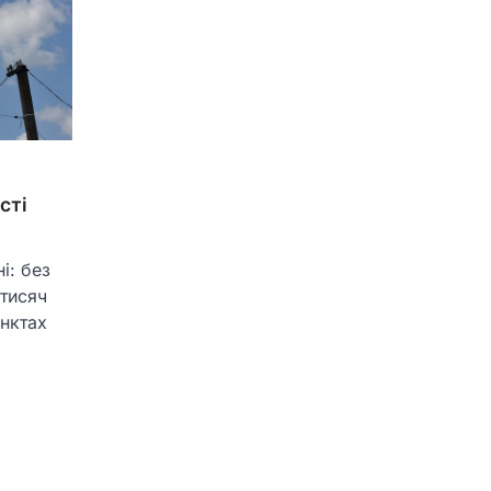
сті
і: без
 тисяч
унктах