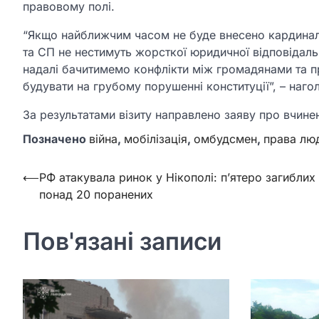
правовому полі.
“Якщо найближчим часом не буде внесено кардиналь
та СП не нестимуть жорсткої юридичної відповідальн
надалі бачитимемо конфлікти між громадянами та 
будувати на грубому порушенні конституції”, – наг
За результатами візиту направлено заяву про вчин
Позначено
війна
,
мобілізація
,
омбудсмен
,
права лю
Навігація
⟵
РФ атакувала ринок у Нікополі: п’ятеро загиблих 
понад 20 поранених
записів
Пов'язані записи