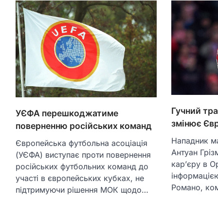
Гучний тра
УЄФА перешкоджатиме
змінює Єв
поверненню російських команд
Нападник м
Європейська футбольна асоціація
Антуан Грі
(УЄФА) виступає проти повернення
кар’єру в Ор
російських футбольних команд до
інформацією
участі в європейських кубках, не
Романо, к
підтримуючи рішення МОК щодо…