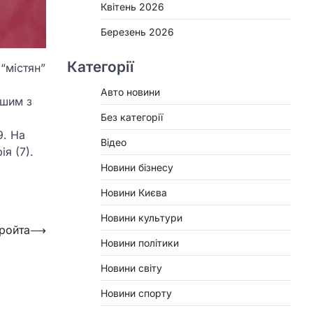
Квітень 2026
Березень 2026
Категорії
“містян”
Авто новини
ршим з
Без категорії
9. На
Відео
я (7).
Новини бізнесу
Новини Києва
Новини культури
тройта
⟶
Новини політики
Новини світу
Новини спорту