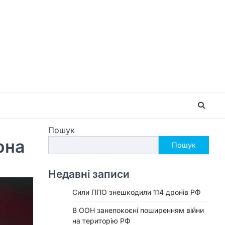
Пошук
она
Пошук
Недавні записи
Сили ППО знешкодили 114 дронів РФ
В ООН занепокоєні поширенням війни
на територію РФ