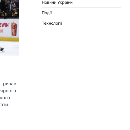
Новини України
Події
Технології
 тривав
лярного
якого
тати…