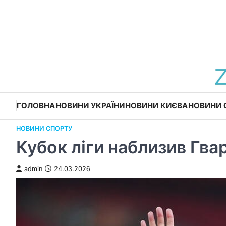
Перейти
до
вмісту
ГОЛОВНА
НОВИНИ УКРАЇНИ
НОВИНИ КИЄВА
НОВИНИ 
НОВИНИ СПОРТУ
Кубок ліги наблизив Гв
admin
24.03.2026