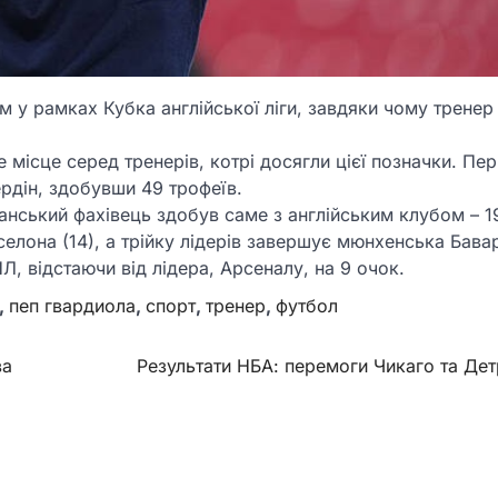
 у рамках Кубка англійської ліги, завдяки чому тренер 
 місце серед тренерів, котрі досягли цієї позначки. Пе
рдін, здобувши 49 трофеїв.
панський фахівець здобув саме з англійським клубом – 1
елона (14), а трійку лідерів завершує мюнхенська Баварі
ПЛ, відстаючи від лідера, Арсеналу, на 9 очок.
,
пеп гвардиола
,
спорт
,
тренер
,
футбол
ва
Результати НБА: перемоги Чикаго та Де