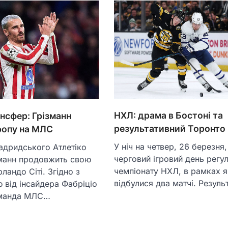
НХЛ: драма в Бостоні та
нсфер: Грізманн
результативний Торонто
ропу на МЛС
У ніч на четвер, 26 березня,
адридського Атлетіко
черговий ігровий день регу
зманн продовжить свою
чемпіонату НХЛ, в рамках 
ландо Сіті. Згідно з
відбулися два матчі. Резуль
 від інсайдера Фабріціо
оманда МЛС…