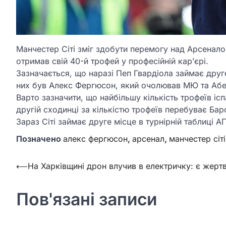
Манчестер Сіті зміг здобути перемогу над Арсеналом
отримав свій 40-й трофей у професійній кар’єрі.
Зазначається, що наразі Пеп Гвардіола займає друге
них був Алекс Фергюсон, який очолював МЮ та Абе
Варто зазначити, що найбільшу кількість трофеїв іс
другій сходинці за кількістю трофеїв перебуває Барс
Зараз Сіті займає друге місце в турнірній таблиці А
Позначено
алекс фергюсон
,
арсенал
,
манчестер сіті
Навігація
⟵
На Харківщині дрон влучив в електричку: є жерт
записів
Пов'язані записи