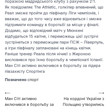
поразкою мадридського клубу з рахунком 2:1.
Як повідомляє The Athletic, голкіпер впевнений, що
Реал зможе пройти до півфіналу Ліги чемпіонів, і
вважає, що до того часу вже відновиться і зможе
підтримати команду в боротьбі за місце у фіналі.
Додамо, що відповідний матч у Мюнхені
відбудеться 15 квітня, і переможець цієї зустрічі
зустрінеться з переможцем пари ПСЖ – Ліверпуль,
а ігри півфіналу заплановані на кінець квітня.
Раніше тренер Реала після нічиєї з Жироною
висловився про їхню боротьбу в чемпіонаті Іспанії.
Ман Сіті активно включився в боротьбу за лідера
півзахисту Спортінга
Позначено
спорт
Навігація
⟵
⟶
Ман Сіті активно
На кордоні України з
записів
включився в боротьбу за
Польщею утворились