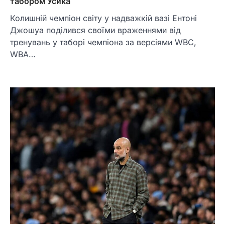
табором Усика
Колишній чемпіон світу у надважкій вазі Ентоні
Джошуа поділився своїми враженнями від
тренувань у таборі чемпіона за версіями WBC,
WBA…