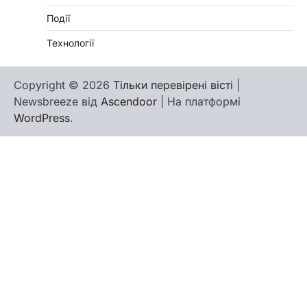
Події
Технології
Copyright © 2026
Тільки перевірені вісті
|
Newsbreeze від
Ascendoor
| На платформі
WordPress
.