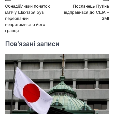
Навігація
Обнадійливий початок
Посланець Путіна
записів
матчу Шахтаря був
відправився до США –
перерваний
ЗМІ
непритомністю його
гравця
Пов'язані записи