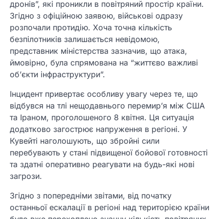
дронів”, які проникли в повітряний простір країни.
Згідно з офіційною заявою, військові одразу
розпочали протидію. Хоча точна кількість
безпілотників залишається невідомою,
представник міністерства зазначив, що атака,
ймовірно, була спрямована на “життєво важливі
об’єкти інфраструктури”.
Інцидент привертає особливу увагу через те, що
відбувся на тлі нещодавнього перемир’я між США
та Іраном, проголошеного 8 квітня. Ця ситуація
додатково загострює напруження в регіоні. У
Кувейті наголошують, що збройні сили
перебувають у стані підвищеної бойової готовності
та здатні оперативно реагувати на будь-які нові
загрози.
Згідно з попередніми звітами, від початку
останньої ескалації в регіоні над територією країни
було вже перехоплено значну кількість повітряних