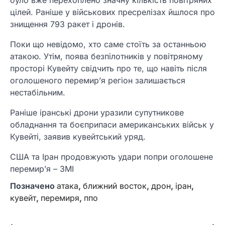
цілей. Раніше у військових пресрелізах йшлося про
знищення 793 ракет і дронів.
Поки що невідомо, хто саме стоїть за останньою
атакою. Утім, поява безпілотників у повітряному
просторі Кувейту свідчить про те, що навіть після
оголошеного перемир’я регіон залишається
нестабільним.
Раніше іранські дрони уразили супутникове
обладнання та боєприпаси американських військ у
Кувейті, заявив кувейтський уряд.
США та Іран продовжують удари попри оголошене
перемир’я – ЗМІ
Позначено
атака
,
ближний восток
,
дрон
,
іран
,
кувейт
,
перемиря
,
ппо
⟵
⟶